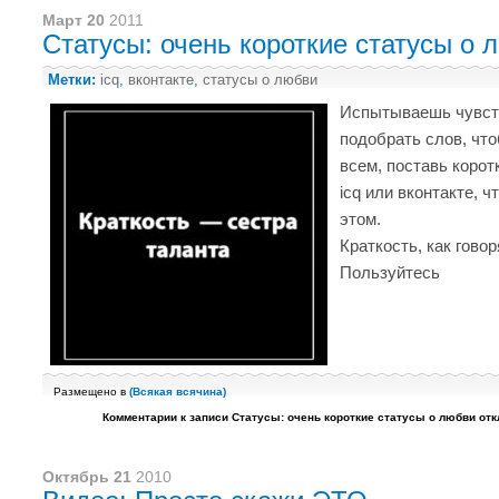
Март 20
2011
Статусы: очень короткие статусы о 
Метки:
icq
,
вконтакте
,
статусы о любви
Испытываешь чувст
подобрать слов, что
всем, поставь корот
icq или вконтакте, 
этом.
Краткость, как говор
Пользуйтесь
Размещено в
(
Всякая всячина
)
Комментарии
к записи Статусы: очень короткие статусы о любви
отк
Октябрь 21
2010