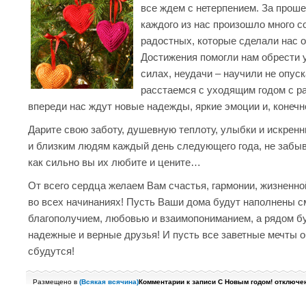
все ждем с нетерпением. За проше
каждого из нас произошло много с
радостных, которые сделали нас о
Достижения помогли нам обрести 
силах, неудачи – научили не опуск
расстаемся с уходящим годом с р
впереди нас ждут новые надежды, яркие эмоции и, конечн
Дарите свою заботу, душевную теплоту, улыбки и искре
и близким людям каждый день следующего года, не забыва
как сильно вы их любите и цените…
От всего сердца желаем Вам счастья, гармонии, жизненно
во всех начинаниях! Пусть Ваши дома будут наполнены с
благополучием, любовью и взаимопониманием, а рядом б
надежные и верные друзья! И пусть все заветные мечты 
сбудутся!
Размещено в
(
Всякая всячина
)
Комментарии
к записи С Новым годом!
отключе