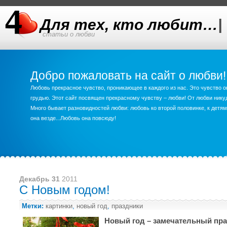
Для тех, кто любит…
|
статьи о любви
Добро пожаловать на сайт о любви!
Любовь прекрасное чувство, проникающее в каждого из нас. Это чувство о
грудью. Этот сайт посвящен прекрасному чувству – любви! От любви ник
Много бывает разновидностей любви: любовь ко второй половинке, к детям,
она везде...Любовь она повсюду!
Декабрь 31
2011
С Новым годом!
Метки:
картинки
,
новый год
,
праздники
Новый год – замечательный пр