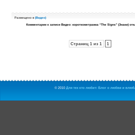
Размещено в
(
Видео
)
Комментарии
к записи Видео: короткометражка “The Signs” (Знаки)
отк
Страниц 1 из 1
1
© 2010
Для тех кто любит: Блог о любви и влюбл