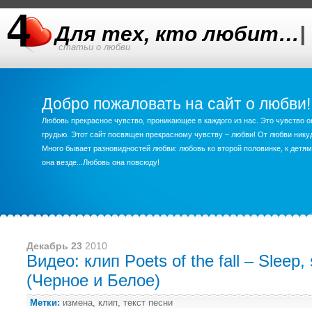
Для тех, кто любит…
|
статьи о любви
Добро пожаловать на сайт о любви!
Любовь прекрасное чувство, проникающее в каждого из нас. Это чувство о
грудью. Этот сайт посвящен прекрасному чувству – любви! От любви ник
Много бывает разновидностей любви: любовь ко второй половинке, к детям,
она везде...Любовь она повсюду!
Декабрь 23
2010
Видео: клип Poets of the fall – Sleep,
(Черное и Белое)
Метки:
измена
,
клип
,
текст песни