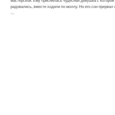
мастерской. Ему приснилась чудесная девушка с которой 
радовались, вместе ходили по моллу. Но его сон прервал
…