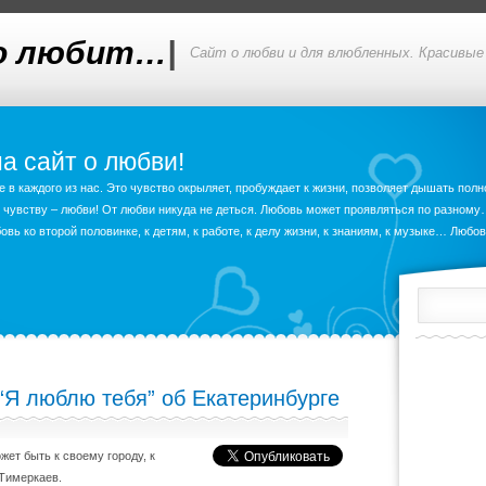
то любит…
|
Сайт о любви и для влюбленных. Красивые 
а сайт о любви!
в каждого из нас. Это чувство окрыляет, пробуждает к жизни, позволяет дышать полн
 чувству – любви! От любви никуда не деться. Любовь может проявляться по разном
вь ко второй половинке, к детям, к работе, к делу жизни, к знаниям, к музыке… Любо
“Я люблю тебя” об Екатеринбурге
ет быть к своему городу, к
 Тимеркаев.