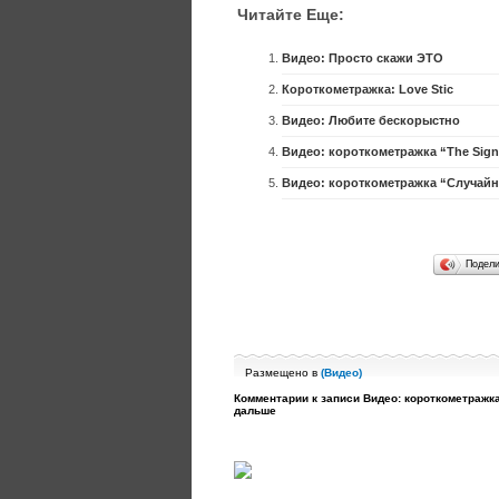
Читайте Еще:
Видео: Просто скажи ЭТО
Короткометражка: Love Stic
Видео: Любите бескорыстно
Видео: короткометражка “The Sign
Видео: короткометражка “Случай
Подел
Размещено в
(
Видео
)
Комментарии
к записи Видео: короткометражк
дальше