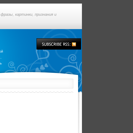
фразы, картинки, признания и
ой
у…
вь