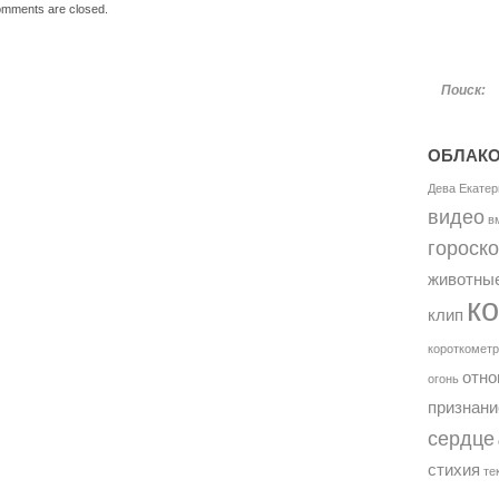
mments are closed.
Поиск:
ОБЛАКО
Дева
Екатер
видео
в
гороск
животны
к
клип
короткомет
отн
огонь
признани
сердце
стихия
те