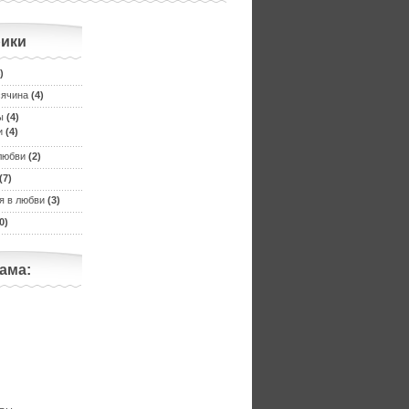
ики
)
сячина
(4)
ы
(4)
и
(4)
любви
(2)
(7)
я в любви
(3)
0)
ама: