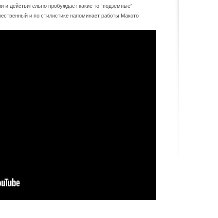
и и действительно пробуждает какие то “подземные”
чественный и по стилистике напоминает работы Макото