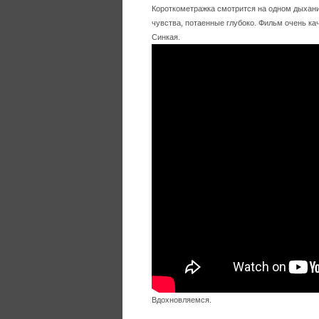
Короткометражка смотрится на одном дыхани
чувства, потаенные глубоко. Фильм очень ка
Синкая.
Вдохновляемся.