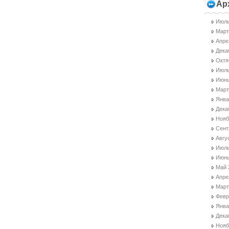
Ар
Июль
Март
Апре
Дека
Октя
Июль
Июнь
Март
Янва
Дека
Нояб
Сент
Авгу
Июль
Июнь
Май 
Апре
Март
Февр
Янва
Дека
Нояб