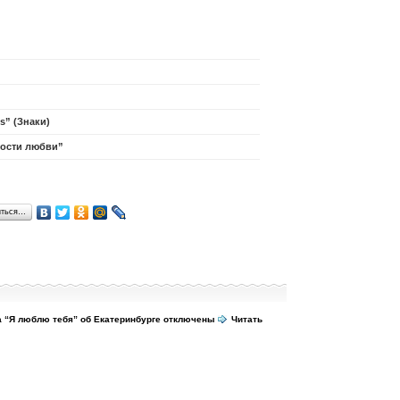
s” (Знаки)
ности любви”
иться…
а “Я люблю тебя” об Екатеринбурге
отключены
Читать