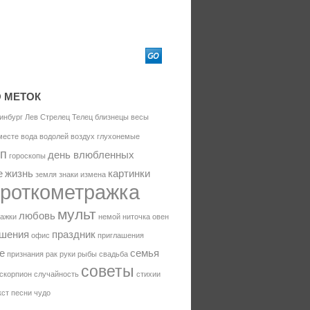
 МЕТОК
инбург
Лев
Стрелец
Телец
близнецы
весы
месте
вода
водолей
воздух
глухонемые
оп
день влюбленных
гороскопы
е
жизнь
картинки
земля
знаки
измена
ороткометражка
мульт
любовь
ражки
немой
ниточка
овен
ошения
праздник
офис
приглашения
е
семья
признания
рак
руки
рыбы
свадьба
советы
скорпион
случайность
стихии
кст песни
чудо