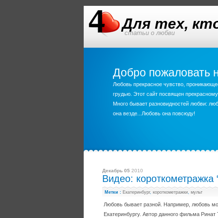
Для тех, к
статьи о любви
Добро пожаловать н
Любовь прекрасное чувство, проникающее 
грудью. Этот сайт посвящен прекрасному
Много бывает разновидностей любви: любо
она везде...Любовь она повсюду!
Декабрь 05
2010
Видео: короткометражка 
Метки :
Екатеринбург
,
короткометражки
,
мульт
Любовь бывает разной. Например, любовь мож
Екатеринбургу. Автор данного фильма Ринат