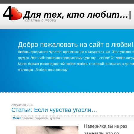
Для тех, кто любит…
|
статьи о любви
Добро пожаловать на сайт о любви!
Любовь прекрасное чувство, проникающее в каждого из нас. Это чувство о
грудью. Этот сайт посвящен прекрасному чувству – любви! От любви ник
Много бывает разновидностей любви: любовь ко второй половинке, к детям,
она везде...Любовь она повсюду!
Август 28
2011
Статьи: Если чувства угасли…
Метки :
советы
,
сохранить
,
чувства
Наверняка вы не раз
замечали, что со