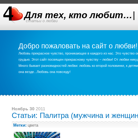
Для тех, кто любит…
|
статьи о любви
Добро пожаловать на сайт о любви!
Любовь прекрасное чувство, проникающее в каждого из нас. Это чувство о
грудью. Этот сайт посвящен прекрасному чувству – любви! От любви ник
Много бывает разновидностей любви: любовь ко второй половинке, к детям,
она везде...Любовь она повсюду!
Ноябрь 30
2011
Статьи: Палитра (мужчина и женщин
Метки:
цвета