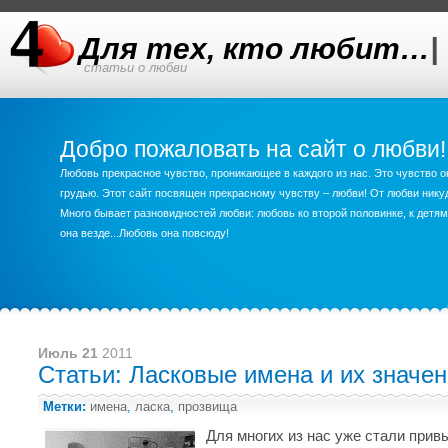
Для тех, кто любит…
|
статьи о любви
Добро пожаловать на сайт о любви!
Любовь прекрасное чувство, проникающее в каждого из нас. Это чувство о
грудью. Этот сайт посвящен прекрасному чувству – любви! От любви ник
Много бывает разновидностей любви: любовь ко второй половинке, к детям,
она везде...Любовь она повсюду!
Июль 21
2011
Статьи: Ласковые имена и их значе
Метки:
имена
,
ласка
,
прозвища
Для многих из нас уже стали при