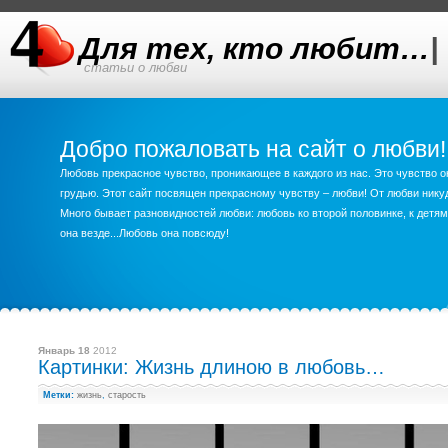
Для тех, кто любит…
|
статьи о любви
Добро пожаловать на сайт о любви!
Любовь прекрасное чувство, проникающее в каждого из нас. Это чувство о
грудью. Этот сайт посвящен прекрасному чувству – любви! От любви ник
Много бывает разновидностей любви: любовь ко второй половинке, к детям,
она везде...Любовь она повсюду!
Январь 18
2012
Картинки: Жизнь длиною в любовь…
Метки:
жизнь
,
старость