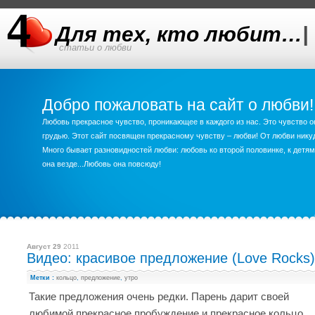
Для тех, кто любит…
|
статьи о любви
Добро пожаловать на сайт о любви!
Любовь прекрасное чувство, проникающее в каждого из нас. Это чувство о
грудью. Этот сайт посвящен прекрасному чувству – любви! От любви ник
Много бывает разновидностей любви: любовь ко второй половинке, к детям,
она везде...Любовь она повсюду!
Август 29
2011
Видео: красивое предложение (Love Rocks)
Метки :
кольцо
,
предложение
,
утро
Такие предложения очень редки. Парень дарит своей
любимой прекрасное пробуждение и прекрасное кольцо.