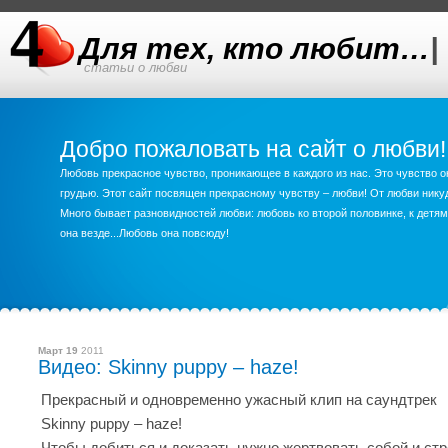
Для тех, кто любит…
|
статьи о любви
Добро пожаловать на сайт о любви!
Любовь прекрасное чувство, проникающее в каждого из нас. Это чувство о
грудью. Этот сайт посвящен прекрасному чувству – любви! От любви ник
Много бывает разновидностей любви: любовь ко второй половинке, к детям,
она везде...Любовь она повсюду!
Март 19
2011
Видео: Skinny puppy – haze!
Прекрасный и одновременно ужасный клип на саундтрек
Skinny puppy – haze!
Чтобы добиться и доказать нужно жертвовать собой и ст