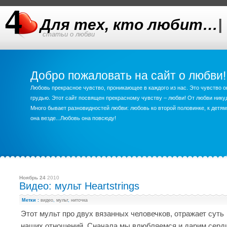
Для тех, кто любит…
|
статьи о любви
Добро пожаловать на сайт о любви!
Любовь прекрасное чувство, проникающее в каждого из нас. Это чувство о
грудью. Этот сайт посвящен прекрасному чувству – любви! От любви ник
Много бывает разновидностей любви: любовь ко второй половинке, к детям,
она везде...Любовь она повсюду!
Ноябрь 24
2010
Видео: мульт Heartstrings
Метки :
видео
,
мульт
,
ниточка
Этот мульт про двух вязанных человечков, отражает суть
наших отношений. Сначала мы влюбляемся и дарим серд