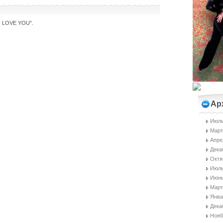
I LOVE YOU”.
Ар
Июль
Март
Апре
Дека
Октя
Июль
Июнь
Март
Янва
Дека
Нояб