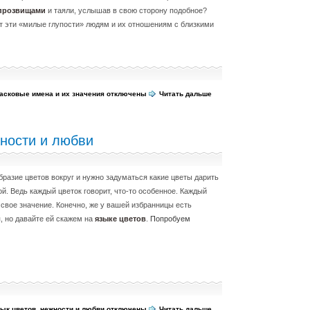
прозвищами
и таяли, услышав в свою сторону подобное?
т эти «милые глупости» людям и их отношениям с близкими
Ласковые имена и их значения
отключены
Читать дальше
жности и любви
бразие цветов вокруг и нужно задуматься какие цветы дарить
й. Ведь каждый цветок говорит, что-то особенное. Каждый
 свое значение. Конечно, же у вашей избранницы есть
, но давайте ей скажем на
языке цветов
.
Попробуем
зык цветов, нежности и любви
отключены
Читать дальше