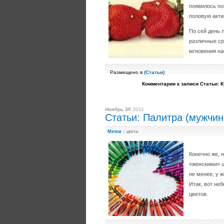
появилось по
половую акти
По сей день 
различные ср
мгновения на
Размещено в
(
Статьи
)
Комментарии
к записи Статьи: 
Ноябрь 30
2011
Статьи: Палитра (мужчин
Метки :
цвета
Конечно же, 
«женскими» ц
не менее, у 
Итак, вот не
цветов.