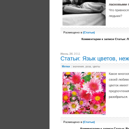
ласковыми 
Что привнося
людьми?
Размещено в
(
Статьи
)
Комментарии
к записи Статьи: 
Июнь 26
2011
Статьи: Язык цветов, не
Метки :
значения
,
роза
,
цветы
Какое многоо
своей любимо
цветок имеет
предпочтения
разобраться.
Размещено в
(
Статьи
)
Комментарии
к записи Статьи: Я