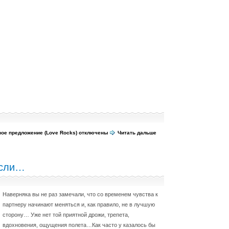
вое предложение (Love Rocks)
отключены
Читать дальше
асли…
Наверняка вы не раз замечали, что со временем чувства к
партнеру начинают меняться и, как правило, не в лучшую
сторону… Уже нет той приятной дрожи, трепета,
вдохновения, ощущения полета…Как часто у казалось бы