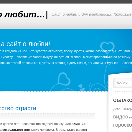
то любит…
|
Сайт о любви и для влюбленных. Красивые 
а сайт о любви!
в каждого из нас. Это чувство окрыляет, пробуждает к жизни, позволяет дышать полн
 чувству – любви! От любви никуда не деться. Любовь может проявляться по разном
вь ко второй половинке, к детям, к работе, к делу жизни, к знаниям, к музыке… Любо
Поиск:
ОБЛАКО
сство страсти
Дева
Екатер
видео
в
гороск
и долгих лет человечество тщательно изучало
влияние
а сексуальное влечение
человека. В результате на свет