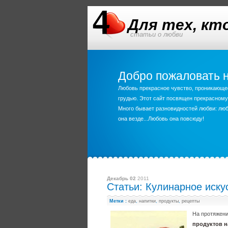
Для тех, к
статьи о любви
Добро пожаловать н
Любовь прекрасное чувство, проникающее 
грудью. Этот сайт посвящен прекрасному
Много бывает разновидностей любви: любо
она везде...Любовь она повсюду!
Декабрь 02
2011
Статьи: Кулинарное иску
Метки :
еда
,
напитки
,
продукты
,
рецепты
На протяжени
продуктов н