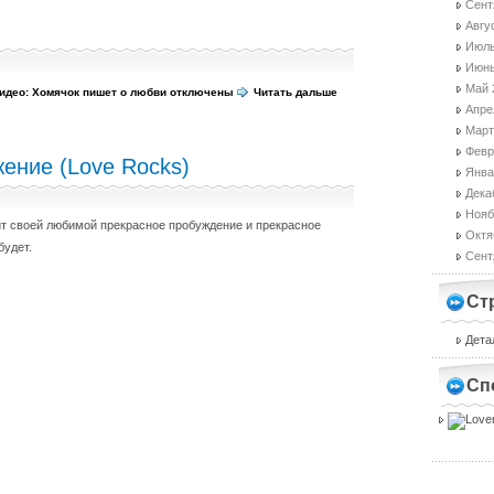
Сент
Авгу
Июль
Июнь
Май 
идео: Хомячок пишет о любви
отключены
Читать дальше
Апре
Март
Февр
ение (Love Rocks)
Янва
Дека
Нояб
ит своей любимой прекрасное пробуждение и прекрасное
Октя
будет.
Сент
Ст
Дета
Сп