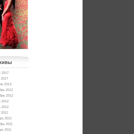
хивы
 2017
 2017
ль 2013
брь 2012
брь 2012
 2012
 2012
 2012
рь 2012
брь 2011
рь 2011