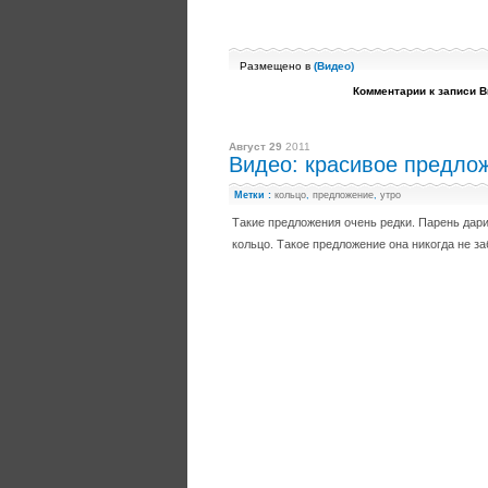
Размещено в
(
Видео
)
Комментарии
к записи В
Август 29
2011
Видео: красивое предлож
Метки :
кольцо
,
предложение
,
утро
Такие предложения очень редки. Парень дар
кольцо. Такое предложение она никогда не за