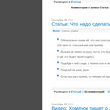
Размещено в
(
Статьи
)
Комментарии
к записи Статьи:
Сентябрь 06
2011
Статьи: Что надо сделат
Метки :
советы
,
улыбка
Обязательно скажи ей, что она сногсш
(Не просто: сексуальная или милая).
Возьми её нежно за руку, пусть это бу
и где это будет происходить).
Подойди к ней сзади, с нежностью и л
Поцелуй её шею, руки.
Если она расстроена, то обними её креп
Размещено в
(
Статьи
)
(1)
комментарий
Сентябрь 05
2011
Видео: Хомячок пишет о