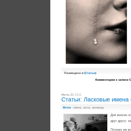
Размещено в
(
Статьи
)
Комментарии
к записи 
Июль 21
2011
Статьи: Ласковые имена 
Метки :
имена
,
ласка
,
прозвища
Для многих и
друг другу: з
Почему же во