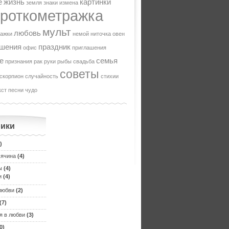
е
жизнь
картинки
земля
знаки
измена
ороткометражка
мульт
любовь
ражки
немой
ниточка
овен
ошения
праздник
офис
приглашения
е
семья
признания
рак
руки
рыбы
свадьба
советы
скорпион
случайность
стихии
кст песни
чудо
ики
)
сячина
(4)
ы
(4)
и
(4)
любви
(2)
(7)
я в любви
(3)
0)