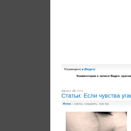
Размещено в
(
Видео
)
Комментарии
к записи Видео: краси
Август 28
2011
Статьи: Если чувства уг
Метки :
советы
,
сохранить
,
чувства