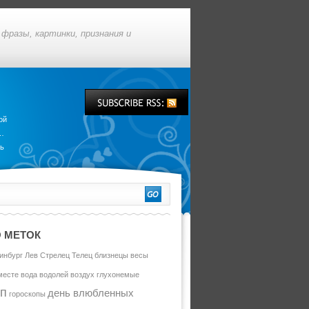
фразы, картинки, признания и
ой
у…
вь
 МЕТОК
инбург
Лев
Стрелец
Телец
близнецы
весы
месте
вода
водолей
воздух
глухонемые
оп
день влюбленных
гороскопы