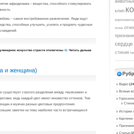
животны
нятие афродизиака – вещества, способного стимулировать
к
вность.
клип
любовь – самое востребованное развлечение. Люди ищут
короткомет
едства, способные улучшить, усилить и продлить чудесные
отн
огонь
слаждений.
признани
сердце
Кулинарное искусство страсти
отключены
Читать дальше
стихия
те
а и женщина)
Рубр
Видео
(24
Всякая в
не существует строгого разделения между «мужскими» и
ветами, ведь каждый цвет имеет множество оттенков. Тем
Гороскоп
Стихи
женщин и мужчин разные цветовые предпочтения.
большие заметки на тему наиболее часто встречающихся
Истории 
Картинки
Признани
Статьи
(2